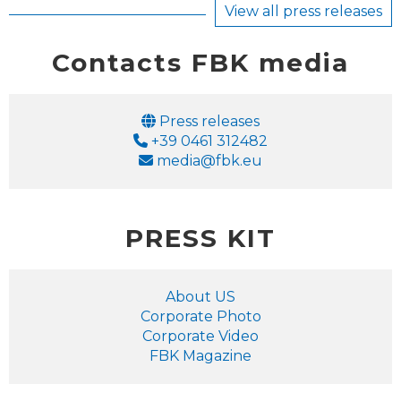
View all press releases
Contacts FBK media
Email
Press releases
Phone
+39 0461 312482
Email
media@fbk.eu
PRESS KIT
About US
Corporate Photo
Corporate Video
FBK Magazine