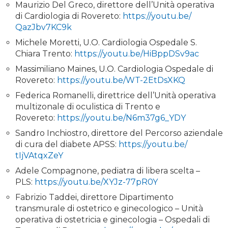
Maurizio Del Greco, direttore dell’Unità operativa
di Cardiologia di Rovereto:
https://youtu.be/
QazJbv7KC9k
Michele Moretti, U.O. Cardiologia Ospedale S.
Chiara Trento:
https://youtu.be/
HiBppDSv9ac
Massimiliano Maines, U.O. Cardiologia Ospedale di
Rovereto:
https://youtu.be/WT-
2EtDsXKQ
Federica Romanelli, direttrice dell’Unità operativa
multizonale di oculistica di Trento e
Rovereto:
https://youtu.be/
N6m37g6_YDY
Sandro Inchiostro, direttore del Percorso aziendale
di cura del diabete APSS:
https://youtu.be/
tIjVAtqxZeY
Adele Compagnone, pediatra di libera scelta –
PLS:
https://youtu.be/XYJz-
77pR0Y
Fabrizio Taddei, direttore Dipartimento
transmurale di ostetrico e ginecologico – Unità
operativa di ostetricia e ginecologia – Ospedali di