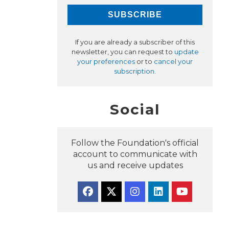
If you are already a subscriber of this
newsletter, you can request to
update
your preferences
or to
cancel your
subscription
.
Social
Follow the Foundation's official
account to communicate with
us and receive updates
Facebook
Twitter
Instagram
Linkedin
YouTube