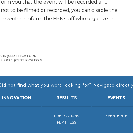
nform you that the event will be recorded and
r not to be filmed or recorded, you can disable the
events or inform the FBK staff who organize the
015 (CERTIFICATO N.
125:2022 (CERTIFICATO N.
Did not find what you were looking for? Navigate directly
INNOVATION
RESULTS
EVENTS
PUBLICATIONS
EVENTBRITE
FBK PRESS