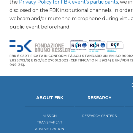
the
Privacy Policy for FBK event’s participants
, we i
disclosed on the FBK institutional channels. In orde
webcam and/or mute the microphone during virtual 
public event beforehand.
FBK È CERTIFICATA IN CONFORMITÀ AGLI STANDARD UNI EN ISO 9001:2
28257/12/S) E ISO/IEC 27001:2022 (CERTIFICATO N. 59/24) E UNI/PDR 
949-26).
ABOUT FBK
RESEARCH
MISSION
RESEARCH CENTERS
TRANSPARENT
ADMINISTRATION