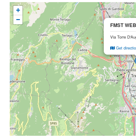
+
−
FMST WEB
Via Torre D'Au
Get directi