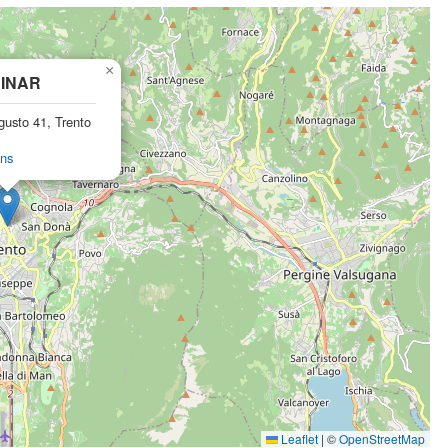
×
INAR
gusto 41, Trento
ons
Leaflet
|
©
OpenStreetMap