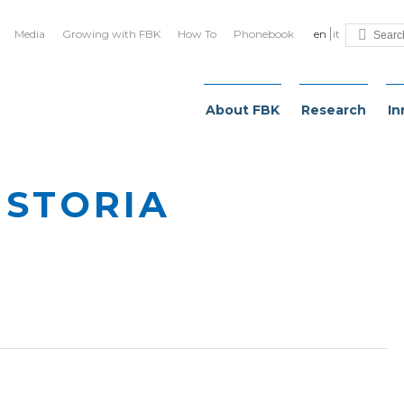
Media
Growing with FBK
How To
Phonebook
en
it
About FBK
Research
In
 STORIA