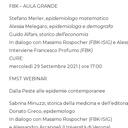
FBK – AULA GRANDE
Stefano Merler,
epidemiologo matematico
Alessia Melegaro,
epidemiologa e demografa
Guido Alfani,
storico dell’economia
In dialogo con Massimo Rospocher
(FBK-ISIG)
e Ales
Interviene Francesco Profumo
(FBK)
CURE:
mercoledì 29 Settembre 2021 | ore 17:00
FMST WEBINAR
Dalla Peste alle epidemie contemporanee
Sabrina Minuzzi, storica della medicina e dell’editori
Donato Greco, epidemiologo
In dialogo con Massimo Rospocher (FBK-ISIG)
e Alessandro Arcangeli (Università di Verona)